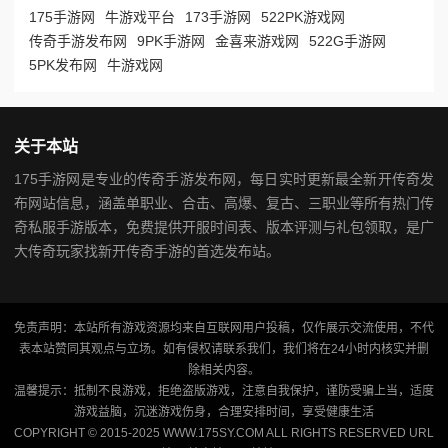
175手游网
牛游戏平台
173手游网
522PK游戏网
传奇手游发布网
9PK手游网
金喜来游戏网
522G手游网
5PK发布网
牛游戏网
关于本站
175手游网是专业的传奇手游发布网，每日实时更新最全新开传奇发
布网站信息，涵盖单职业、合击、高爆、复古、三职业等所有热门传
奇私服手游版本，免费提供开服时间表、版本评测与礼包领取，是广
大传奇玩家找新开传奇手游的首选发布站。
免责声明：本站所有游戏资源均来自互联网用户投稿，仅作展示交流使用，不代
表本站赞同其观点与立场。如有侵权请联系我们，我们将在24小时内核实并删
除相关内容。
温馨提示：抵制不良游戏，拒绝盗版游戏，注意自我保护，谨防受骗上当，适度
游戏益脑，沉迷游戏伤身，合理安排时间，享受健康生活
COPYRIGHT © 2015-2025 WWW.175SY.COM ALL RIGHTS RESERVED
URL