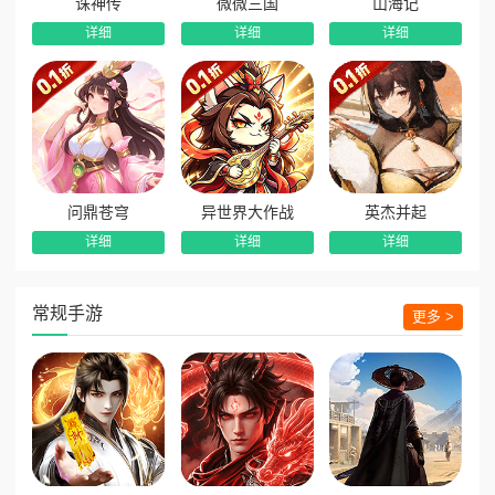
诛神传
微微三国
山海记
详细
详细
详细
问鼎苍穹
异世界大作战
英杰并起
详细
详细
详细
常规手游
更多 >