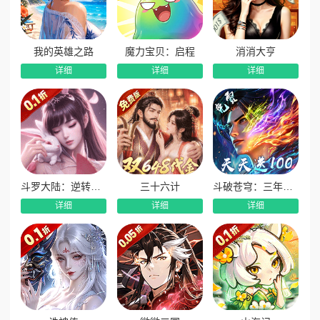
我的英雄之路
魔力宝贝：启程
消消大亨
详细
详细
详细
斗罗大陆：逆转时空
三十六计
斗破苍穹：三年之约
详细
详细
详细