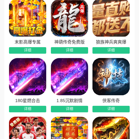
末影高爆专属
神葫传奇免费版
狼族神兵爽爽爆
详细
详细
详细
180星燃合击
1.85沉默剧情
侠客传奇
详细
详细
详细