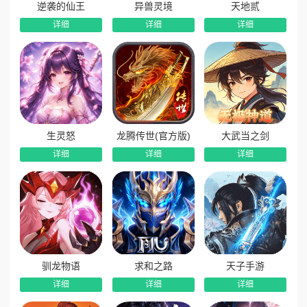
逆袭的仙王
异兽灵境
天地贰
详细
详细
详细
生灵怒
龙腾传世(官方版)
大武当之剑
详细
详细
详细
驯龙物语
求和之路
天子手游
详细
详细
详细