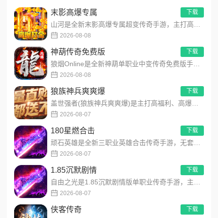
末影高爆专属
下载
山河是全新末影高爆专属超变传奇手游，主打高爆打怪、海量专属装备、多地图自由探索！上线即领开局豪礼，怪物好打、...
2026-08-08
神葫传奇免费版
下载
狼烟Online是全新神葫单职业中变传奇免费版手游，永久内置3折福利，每日免费领800代币！开局赠送豪华首充...
2026-08-08
狼族神兵爽爽爆
下载
盖世强者(狼族神兵爽爽爆)是主打高福利、高爆率、长线挂机的东方玄幻传奇手游！开局即送2亿切割、千万群切、八大...
2026-08-07
180星燃合击
下载
顽石英雄是全新三职业英雄合击传奇手游，无套路无脑上手，全程无硬性消费！永久内置3折充值福利，每日上线领648...
2026-08-07
1.85沉默剧情
下载
自由之光是1.85沉默剧情版单职业传奇手游，主打散人可打可嫖良心玩法！每日免费送328代币，海量礼包全程白嫖...
2026-08-07
侠客传奇
下载