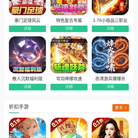
豪门足球风云
特色复古专属
1.76小极品三职业
详细
详细
详细
散人沉默福利版
穹羽神爆攻速
赤溟游兵爆爆杀
详细
详细
详细
折扣手游
更多 >