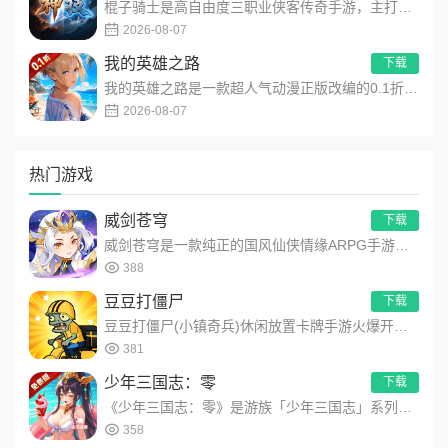
棍子骑士是高自由度三职业侠客传奇手游，主打百种技能自由搭配！解锁海量天赋与被动效果，搭配炫酷粒子技能特效，刷...
2026-08-07
我的英雄之路
下载
我的英雄之路是一款超人气动漫正版改编的0.1折高福利卡牌策略手游，以经典进击主题世界观为核心，高度还原原作剧...
2026-08-07
热门游戏
威剑苍穹
下载
威剑苍穹是一款纯正的国风仙侠情缘ARPG手游，游戏以精致的手法展现了东方恢弘精美的修仙建筑、场景精雕细琢，致...
388
豆豆打僵尸
下载
豆豆打僵尸(小镇奇兵)休闲放置卡牌手游火爆开启！游戏结合了休闲放置与卡牌策略，你不仅可以自动战斗，解放双手，...
381
少年三国志：零
下载
《少年三国志：零》是游族「少年三国志」系列全新力作。独创4x4布局，流派组合千变万化，兵将军师皆有可为。品质...
358