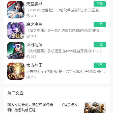
天堂魔狱
下载
【2025年度巨献】3D仙侠手游巅峰之作天堂魔狱(0.05折百倍爆率千金版)震撼登场！全场尊享0.05折，解...
321
魔之序曲
下载
《魔之序曲》是一款西方魔幻题材的MMORPG手游。3D次世代旗舰画质，360度自由视角，DIY个性外显，昼夜...
321
火线精英
下载
《火线精英》手机版是由4399独自开发的FPS（First-PersonShooterGame）射击类手游，...
316
太古神王
下载
太古神王(9.9买断版)是一款华丽3D仙侠MMORPG手机网游，改编自同名玄幻小说。游戏特色包括3D玄幻世界...
297
热门文章
踏入文明长河，铸就帝国传奇——《战争与文
明》邀您共赴征程