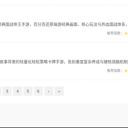
国战帝王手游，百分百还原端游经典画面、核心玩法与热血国战体系，复刻原汁原味的九州
★
推荐指数：
景的轻量化轻松策略卡牌手游，告别重度复杂养成与硬核烧脑机制，主打休闲回合对战，
★
推荐指数：
3
4
5
6
›
››