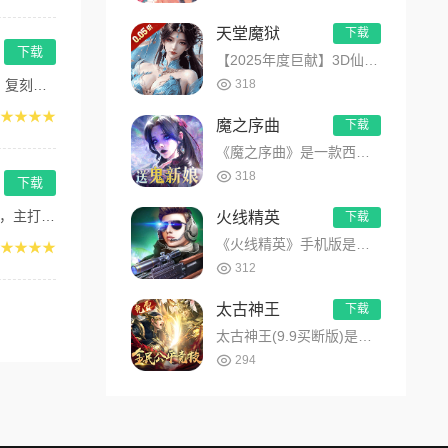
天堂魔狱
下载
下载
【2025年度巨献】3D仙侠手游巅峰之作天堂魔狱(0.05折百倍爆率千金版)震撼登场！全场尊享0.05折，解...
...
318
★★★★
魔之序曲
下载
《魔之序曲》是一款西方魔幻题材的MMORPG手游。3D次世代旗舰画质，360度自由视角，DIY个性外显，昼夜...
318
下载
适...
火线精英
下载
《火线精英》手机版是由4399独自开发的FPS（First-PersonShooterGame）射击类手游，...
★★★★
312
太古神王
下载
太古神王(9.9买断版)是一款华丽3D仙侠MMORPG手机网游，改编自同名玄幻小说。游戏特色包括3D玄幻世界...
294