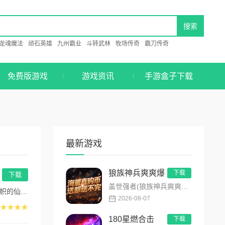
龙魂魔法
顽石英雄
九州霸业
斗转武林
牧场传奇
霸刀传奇
免费版游戏
游戏资讯
手游盒子下载
最新游戏
狼族神兵爽爽爆
下载
下载
盖世强者(狼族神兵爽爽爆)是主打高福利、高爆率、长线挂机的东方玄幻传奇手游！开局即送2亿切割、千万群切、八大...
。...
2026-08-07
★★★★
180星燃合击
下载