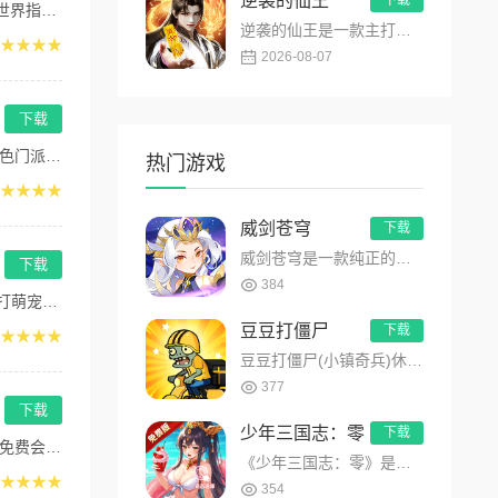
逆袭的仙王
下载
富...
逆袭的仙王是一款主打沉浸式剧情的东方仙侠多人角色扮演手游，打破传统凡人逆袭的老旧叙事，打造独树一帜的仙王回归...
★★★★
2026-08-07
下载
武...
热门游戏
★★★★
威剑苍穹
下载
威剑苍穹是一款纯正的国风仙侠情缘ARPG手游，游戏以精致的手法展现了东方恢弘精美的修仙建筑、场景精雕细琢，致...
下载
384
阵...
豆豆打僵尸
下载
★★★★
豆豆打僵尸(小镇奇兵)休闲放置卡牌手游火爆开启！游戏结合了休闲放置与卡牌策略，你不仅可以自动战斗，解放双手，...
377
下载
少年三国志：零
下载
O...
《少年三国志：零》是游族「少年三国志」系列全新力作。独创4x4布局，流派组合千变万化，兵将军师皆有可为。品质...
★★★★
354