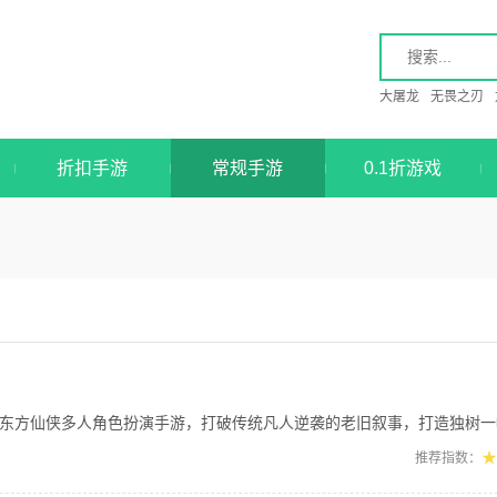
大屠龙
无畏之刃
折扣手游
常规手游
0.1折游戏
侠多人角色扮演手游，打破传统凡人逆袭的老旧叙事，打造独树一帜的仙王回归修行故事
★
推荐指数：