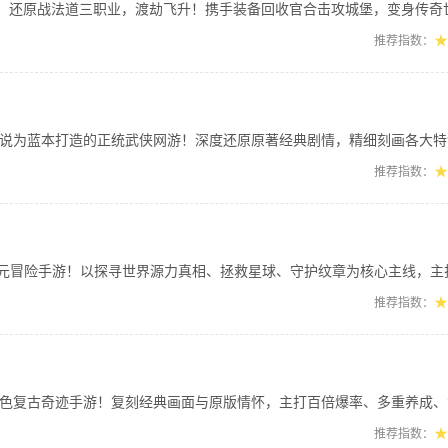
原战法道三职业，渡劫飞升！携手装备回收官合击攻城堡，变身传奇世界指挥官，剧情丰
★
推荐指数：
本打造的正统武侠网游！深度还原原著经典剧情，精细刻画各大特色门派专属特性与独门
★
推荐指数：
手游！以探寻世界源力真相、拯救星球、守护纹章为核心主线，主打萌宠培育、多元伙伴
★
推荐指数：
奇迹手游！复刻经典画面与原版情怀，主打百倍爆率、多重养成、免费会员，海量经典B
★
推荐指数：