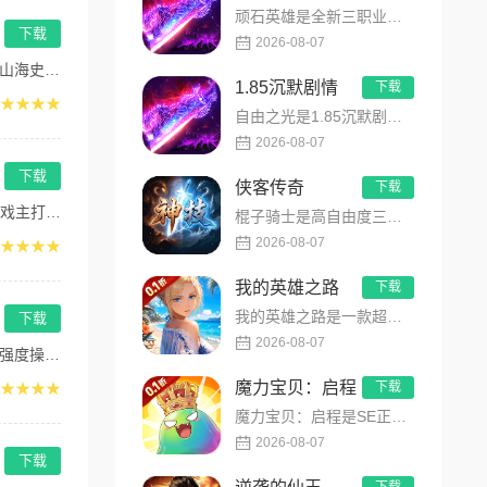
顽石英雄是全新三职业英雄合击传奇手游，无套路无脑上手，全程无硬性消费！永久内置3折充值福利，每日上线领648...
下载
2026-08-07
身...
1.85沉默剧情
下载
★★★★
自由之光是1.85沉默剧情版单职业传奇手游，主打散人可打可嫖良心玩法！每日免费送328代币，海量礼包全程白嫖...
2026-08-07
下载
侠客传奇
下载
围...
棍子骑士是高自由度三职业侠客传奇手游，主打百种技能自由搭配！解锁海量天赋与被动效果，搭配炫酷粒子技能特效，刷...
2026-08-07
★★★★
我的英雄之路
下载
我的英雄之路是一款超人气动漫正版改编的0.1折高福利卡牌策略手游，以经典进击主题世界观为核心，高度还原原作剧...
下载
2026-08-07
即...
魔力宝贝：启程
★★★★
下载
魔力宝贝：启程是SE正版授权放置回合卡牌RPG手游，复刻法兰王国经典剧情与Q版画风！融合离线挂机、自由转职、...
2026-08-07
下载