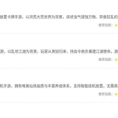
牌手游，以洪荒大荒世界为背景，讲述浊气侵蚀万物、异兽狂乱的山海史诗剧情。玩家化
★
推荐指数：
，以乱世江湖为背景，玩家从黑狱归来，持血令肩负重建江湖使命。游戏主打暗黑武侠氛
★
推荐指数：
，拥有唯美仙侠画质与丰富养成体系，支持智能挂机放置，无需高强度操作，碎片化时间
★
推荐指数：