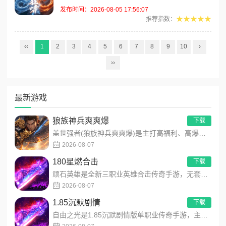
发布时间：2026-08-05 17:56:07
★★★★★
推荐指数：
‹‹
1
2
3
4
5
6
7
8
9
10
›
››
最新游戏
狼族神兵爽爽爆
下载
盖世强者(狼族神兵爽爽爆)是主打高福利、高爆率、长线挂机的东方玄幻传奇手游！开局即送2亿切割、千万群切、八大...
2026-08-07
180星燃合击
下载
顽石英雄是全新三职业英雄合击传奇手游，无套路无脑上手，全程无硬性消费！永久内置3折充值福利，每日上线领648...
2026-08-07
1.85沉默剧情
下载
自由之光是1.85沉默剧情版单职业传奇手游，主打散人可打可嫖良心玩法！每日免费送328代币，海量礼包全程白嫖...