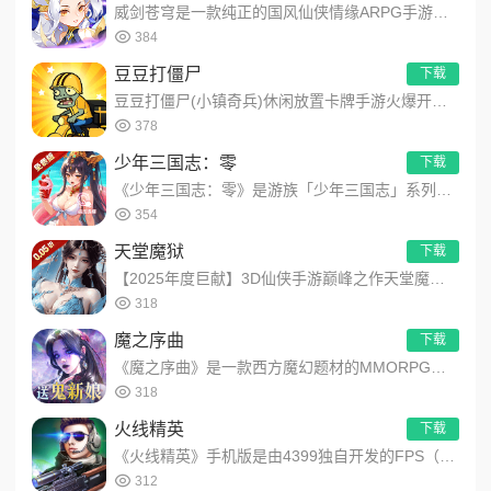
威剑苍穹是一款纯正的国风仙侠情缘ARPG手游，游戏以精致的手法展现了东方恢弘精美的修仙建筑、场景精雕细琢，致...
384
豆豆打僵尸
下载
豆豆打僵尸(小镇奇兵)休闲放置卡牌手游火爆开启！游戏结合了休闲放置与卡牌策略，你不仅可以自动战斗，解放双手，...
378
少年三国志：零
下载
《少年三国志：零》是游族「少年三国志」系列全新力作。独创4x4布局，流派组合千变万化，兵将军师皆有可为。品质...
354
天堂魔狱
下载
【2025年度巨献】3D仙侠手游巅峰之作天堂魔狱(0.05折百倍爆率千金版)震撼登场！全场尊享0.05折，解...
318
魔之序曲
下载
《魔之序曲》是一款西方魔幻题材的MMORPG手游。3D次世代旗舰画质，360度自由视角，DIY个性外显，昼夜...
318
火线精英
下载
《火线精英》手机版是由4399独自开发的FPS（First-PersonShooterGame）射击类手游，...
312