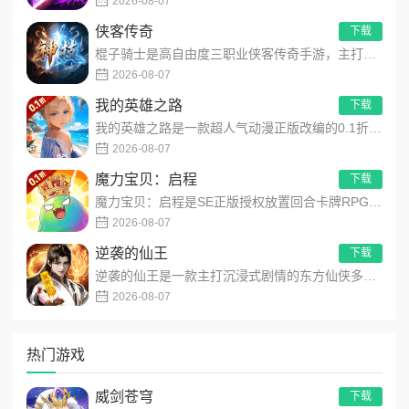
2026-08-07
侠客传奇
下载
棍子骑士是高自由度三职业侠客传奇手游，主打百种技能自由搭配！解锁海量天赋与被动效果，搭配炫酷粒子技能特效，刷...
2026-08-07
我的英雄之路
下载
我的英雄之路是一款超人气动漫正版改编的0.1折高福利卡牌策略手游，以经典进击主题世界观为核心，高度还原原作剧...
2026-08-07
魔力宝贝：启程
下载
魔力宝贝：启程是SE正版授权放置回合卡牌RPG手游，复刻法兰王国经典剧情与Q版画风！融合离线挂机、自由转职、...
2026-08-07
逆袭的仙王
下载
逆袭的仙王是一款主打沉浸式剧情的东方仙侠多人角色扮演手游，打破传统凡人逆袭的老旧叙事，打造独树一帜的仙王回归...
2026-08-07
热门游戏
威剑苍穹
下载