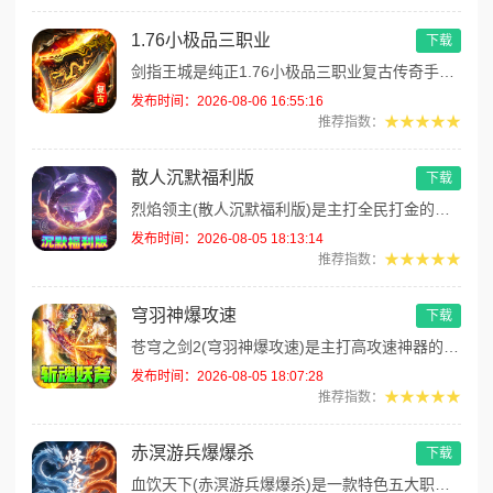
1.76小极品三职业
下载
剑指王城是纯正1.76小极品三职业复古传奇手游，永久内置3折福利，完美复刻原版玛法画面与经典玩法！每日免费送1000红...
发布时间：2026-08-06 16:55:16
★★★★★
推荐指数：
散人沉默福利版
下载
烈焰领主(散人沉默福利版)是主打全民打金的沉默福利传奇手游，装备高保值、游戏货币自由畅销！无需氪金，刷怪做任务即可攒累...
发布时间：2026-08-05 18:13:14
★★★★★
推荐指数：
穹羽神爆攻速
下载
苍穹之剑2(穹羽神爆攻速)是主打高攻速神器的传奇手游，专为散人追梦打造，装备爆率超高！上线免费解锁自动拾取、自动回收功...
发布时间：2026-08-05 18:07:28
★★★★★
推荐指数：
赤溟游兵爆爆杀
下载
血饮天下(赤溟游兵爆爆杀)是一款特色五大职业流派传奇手游，主打散人追梦高爆装备！上线免费解锁自动拾取、自动回收功能，海...