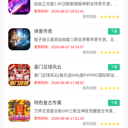
自由之光是1.85沉默剧情版单职业传奇手游，主打散人可打可嫖良心玩法！每日免费送328代币，海量礼包全程白嫖。上线解锁...
发布时间：2026-08-07 18:51:42
★★★★★
推荐指数：
侠客传奇
下载
棍子骑士是高自由度三职业侠客传奇手游，主打百种技能自由搭配！解锁海量天赋与被动效果，搭配炫酷粒子技能特效，刷怪手感拉满...
发布时间：2026-08-07 18:24:57
★★★★★
推荐指数：
豪门足球风云
下载
豪门足球风云(每天送648)是FIFPRO国际职业球员协会正版授权3D足球经理手游，搭载顶级动作捕捉技术，还原2000...
发布时间：2026-08-06 17:08:02
★★★★★
推荐指数：
特色复古专属
下载
万界无双是全新180三职业神技觉醒复古专属传奇手游，复古玩法创新升级，无套路无暗坑！全地图掉落百件专属装备，材料、货币...
发布时间：2026-08-06 17:01:43
★★★★★
推荐指数：