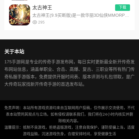
太古神王
下载
太古神王(9.9买断版)是一款华丽3D仙侠MMORPG手机网游，改编自同名玄幻小说。游戏特色包括3D玄幻世界...
295
关于本站
175手游网是专业的传奇手游发布网，每日实时更新最全新开传奇发
布网站信息，涵盖单职业、合击、高爆、复古、三职业等所有热门传
奇私服手游版本，免费提供开服时间表、版本评测与礼包领取，是广
大传奇玩家找新开传奇手游的首选发布站。
免责声明：本站所有游戏资源均来自互联网用户投稿，仅作展示交流使用，不代
表本站赞同其观点与立场。如有侵权请联系我们，我们将在24小时内核实并删
除相关内容。
温馨提示：抵制不良游戏，拒绝盗版游戏，注意自我保护，谨防受骗上当，适度
游戏益脑，沉迷游戏伤身，合理安排时间，享受健康生活