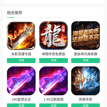
5、攻城热血，公会攻沙，紫禁之巅，决出王者！
相关推荐
末影高爆专属
神葫传奇免费版
狼族神兵爽爽爆
详细
详细
详细
180星燃合击
1.85沉默剧情
侠客传奇
详细
详细
详细