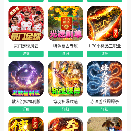
豪门足球风云
特色复古专属
1.76小极品三职业
详细
详细
详细
散人沉默福利版
穹羽神爆攻速
赤溟游兵爆爆杀
详细
详细
详细