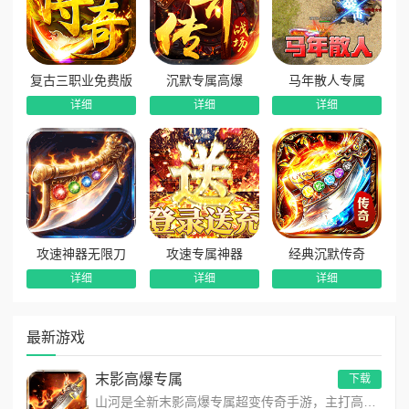
复古三职业免费版
沉默专属高爆
马年散人专属
详细
详细
详细
攻速神器无限刀
攻速专属神器
经典沉默传奇
详细
详细
详细
最新游戏
末影高爆专属
下载
山河是全新末影高爆专属超变传奇手游，主打高爆打怪、海量专属装备、多地图自由探索！上线即领开局豪礼，怪物好打、...