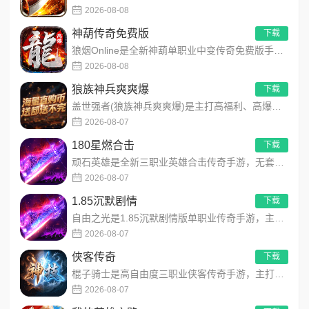
2026-08-08
神葫传奇免费版
下载
狼烟Online是全新神葫单职业中变传奇免费版手游，永久内置3折福利，每日免费领800代币！开局赠送豪华首充...
2026-08-08
狼族神兵爽爽爆
下载
盖世强者(狼族神兵爽爽爆)是主打高福利、高爆率、长线挂机的东方玄幻传奇手游！开局即送2亿切割、千万群切、八大...
2026-08-07
180星燃合击
下载
顽石英雄是全新三职业英雄合击传奇手游，无套路无脑上手，全程无硬性消费！永久内置3折充值福利，每日上线领648...
2026-08-07
1.85沉默剧情
下载
自由之光是1.85沉默剧情版单职业传奇手游，主打散人可打可嫖良心玩法！每日免费送328代币，海量礼包全程白嫖...
2026-08-07
侠客传奇
下载
棍子骑士是高自由度三职业侠客传奇手游，主打百种技能自由搭配！解锁海量天赋与被动效果，搭配炫酷粒子技能特效，刷...
2026-08-07