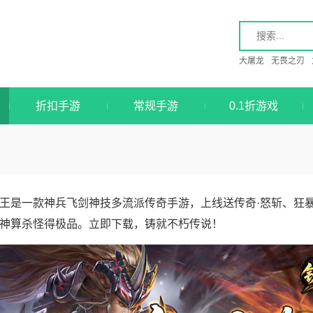
大屠龙
无畏之刃
折扣手游
常规手游
0.1折游戏
王是一款神兵飞剑神技多流派传奇手游，上线送传奇·怒斩、狂
神算杀怪得极品。立即下载，铸就不朽传说！