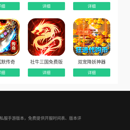
详细
详细
详细
兵飞剑、多流派天赋、金币保底洗练、天命神算……
利刃，定天下乾坤！ （AI生成）
沉默传奇
社牛三国免费版
双宠降妖神器
详细
详细
详细
奇私服手游版本，免费提供开服时间表、版本评