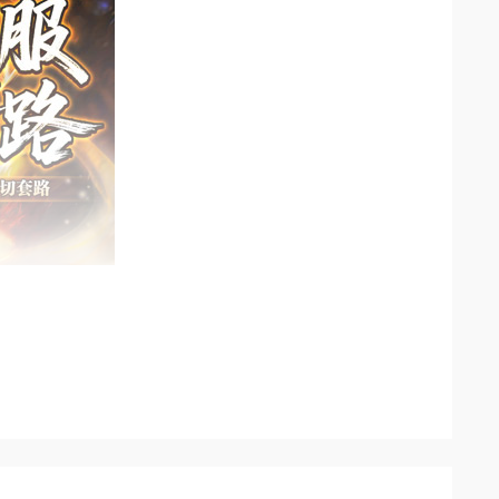
，助你快人一步称霸全服：传奇·怒斩自带暴伤减免，
花带来稀有资源与浪漫彩蛋双丰收；天命碎片和追梦
全服焦点！