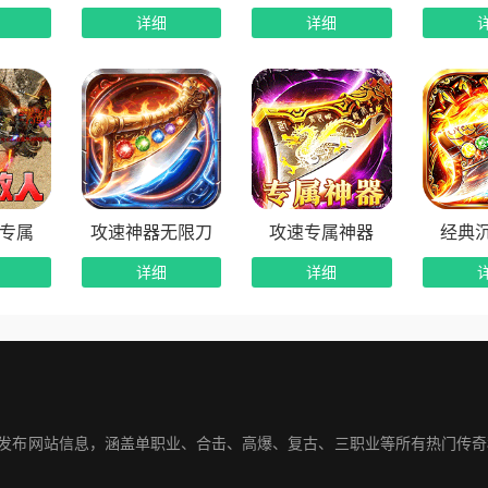
顶级属性，让每一次战斗都充满惊喜。
详细
详细
局，铸就不朽传说
手，天命在身。这是一场关于铸造、战斗与命运的宏大冒险。神
法汇聚一堂，散人也能轻松称王。快来下载《铸兵之王》，以手中
专属
攻速神器无限刀
攻速专属神器
经典
详细
详细
奇发布网站信息，涵盖单职业、合击、高爆、复古、三职业等所有热门传