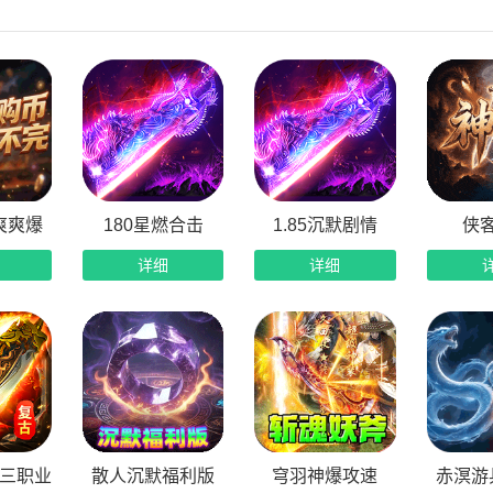
篇一律，打造属于你的战斗风格。游戏内设多种特色职业，每个
斗体系。想做近战爆发？点出“血怒·破军”；偏爱远程控场？选择“
有最懂搭配的铸兵师。你的战斗方式，由你亲自定义！
命格，保底必出红
天价洗练费用心疼？这里完全不一样！全新“金币洗命格”系统
也不用看脸洗练，也不必担心倾家荡产仍一无所获。每一枚金币
爽爽爆
180星燃合击
1.85沉默剧情
侠
练，人人皆可成神！
详细
详细
跃商城，挂机积分两不误
闲也能变强，这就是《铸兵之王》的贴心设计。每日活跃商城同
上班间隙还是休息时间，角色都在自动成长，真正实现离线变强
算，杀怪每日得极品
是实力的一部分！开启“天命神算”系统，每击杀288个怪物，
品三职业
散人沉默福利版
穹羽神爆攻速
赤溟游