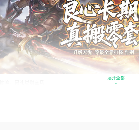
展开全部
巅峰，豪礼燃爆全场
铸兵之王》的世界，创角即是王者归来！登录即可领取创建豪礼
鬼哭；激活狂暴之力，战力瞬间暴涨，谁与争锋；小黄鱼与玫瑰
，一路追逐巅峰梦想。开局就送满级体验，让你从第一天起就是
流派，天赋随心配