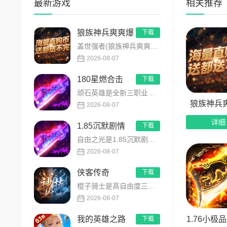
最新游戏
相关推荐
拒绝千
一无二的战
狼族神兵爽爽爆
下载
强职业，只
盖世强者(狼族神兵爽爽爆)是主打高福利、高爆率、长线挂机的东方玄幻传奇手游！开局即送2亿切割、千万群切、八大...
金币洗
2026-08-07
还在为
180星燃合击
下载
顽石英雄是全新三职业英雄合击传奇手游，无套路无脑上手，全程无硬性消费！永久内置3折充值福利，每日上线领648...
品命格。再
狼族神兵
2026-08-07
告别天价洗
详细
1.85沉默剧情
下载
每日活
自由之光是1.85沉默剧情版单职业传奇手游，主打散人可打可嫖良心玩法！每日免费送328代币，海量礼包全程白嫖...
2026-08-07
忙里偷
具。无论是
侠客传奇
下载
棍子骑士是高自由度三职业侠客传奇手游，主打百种技能自由搭配！解锁海量天赋与被动效果，搭配炫酷粒子技能特效，刷...
天命神
2026-08-07
运气也
1.76小极
我的英雄之路
下载