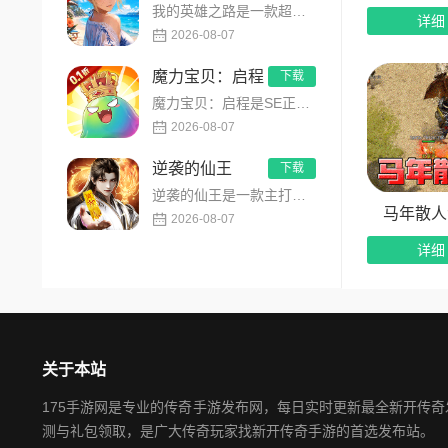
怪即可白嫖
我的英雄之路是一款超人气动漫正版改编的0.1折高福利卡牌策略手游，以经典进击主题世界观为核心，高度还原原作剧...
详细
2026-08-07
立即入
魔力宝贝：启程
下载
兵器在
魔力宝贝：启程是SE正版授权放置回合卡牌RPG手游，复刻法兰王国经典剧情与Q版画风！融合离线挂机、自由转职、...
众多创新玩
2026-08-07
逆袭的仙王
下载
逆袭的仙王是一款主打沉浸式剧情的东方仙侠多人角色扮演手游，打破传统凡人逆袭的老旧叙事，打造独树一帜的仙王回归...
马年散人
2026-08-07
详细
关于本站
175手游网是专业的传奇手游发布网，每日实时更新最全新开传
测与礼包领取，是广大传奇玩家找新开传奇手游的首选发布站。