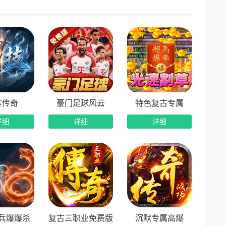
职业拥有三大进阶流派，自由分配天赋点数，构建独
冰霜·奥义”；走极限生存流？搭配“不朽·守护”。没有最
上线，消耗金币即可洗命格，保底机制加持，必出红色极
都花得明明白白，平民玩家也能轻松堆出顶级属性，
客传奇
豪门足球风云
特色复古专属
详细
详细
详细
步开启，挂机打怪即可累积积分，兑换海量珍稀道
、上线收割。
都有机会触发神秘卦象，直接获得极品属性加成。每日杀
兵爆爆杀
复古三职业免费版
沉默专属高爆