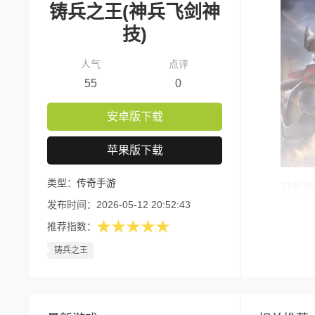
铸兵之王(神兵飞剑神
技)
人气
点评
55
0
安卓版下载
苹果版下载
类型：
传奇手游
开局即
发布时间：
2026-05-12 20:52:43
踏入《
★★★★★
推荐指数：
一剑出而百
铸兵之王
令加速成长
职业多