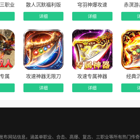
品三职业
散人沉默福利版
穹羽神爆攻速
赤溟游
详细
详细
专属
攻速神器无限刀
攻速专属神器
经典
详细
详细
奇发布网站信息，涵盖单职业、合击、高爆、复古、三职业等所有热门传