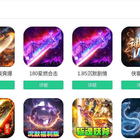
登录：30天登陆送超多材料和元宝
持：一直白嫖一直爽，奖励多多，惊喜多多，等您来探索
杀：各种首爆、首杀、惊喜不停歇
奖：零氪逆袭做大佬，一直杀怪一直爽，天天杀怪天天抽奖
供文章描述文章关键词以及文章下载标题
爽爽爆
180星燃合击
1.85沉默剧情
侠
详细
详细