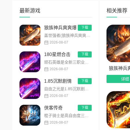
4.30日
最新游戏
相关推荐
5.白嫖扶
狼族神兵爽爽爆
下载
6.首爆首
盖世强者(狼族神兵爽爽爆)是主打高福利、高爆率、长线挂机的东方玄幻传奇手游！开局即送2亿切割、千万群切、八大...
2026-08-07
7.幸运抽
180星燃合击
下载
根据文章提
顽石英雄是全新三职业英雄合击传奇手游，无套路无脑上手，全程无硬性消费！永久内置3折充值福利，每日上线领648...
狼族神兵
2026-08-07
详细
1.85沉默剧情
下载
自由之光是1.85沉默剧情版单职业传奇手游，主打散人可打可嫖良心玩法！每日免费送328代币，海量礼包全程白嫖...
2026-08-07
侠客传奇
下载
棍子骑士是高自由度三职业侠客传奇手游，主打百种技能自由搭配！解锁海量天赋与被动效果，搭配炫酷粒子技能特效，刷...
2026-08-07