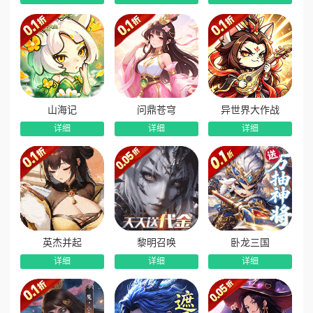
4.更加好玩的家园系统：不同常规的只是摆摆家具和放角
色的家园系统，我们游戏拥有更加具有沉浸感的家园系统，玩
家可以在家园系统获取定时的挂机收益，并且通过不同的角色
任务分配提升此收益。除此持外，家园还有自己的副本玩法系
统、职业培养系统、适合休闲玩家的种菜系统、贴合二次元题
材的好感度系统、增加玩家福利的派遣系统。
山海记
问鼎苍穹
异世界大作战
版本福利
详细
详细
详细
1. 每日白拿10000代金券无门槛，开局海量福利！
2. 登陆送奖励，超萌御守、英雄等你领！
3. 登录即送抽，轻松集卡，零氪也能毕业！
4.长期游玩累计消费解锁每天再送3280！
英杰并起
黎明召唤
卧龙三国
详细
详细
详细