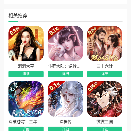
游戏简介
相关推荐
1.特有的进化+娘化设定：在ACG圈子中，玩家最追求的就
是眼球的享受。我们游戏不仅拥有精美的原画，并且加入了进
化的设定，玩家会通过养成，从一只可爱的小魔物培养成美丽
动人的娘化角色，进化的成长快感和最终变成妹子的目标将会
成为对应受众的核心追求目标。
2.更丰富的战斗策略维度：我们除了原有的角色回合制对
抗机制外，还将拥有阵容组合、布阵组合、英雄装备技能、英
消消大亨
斗罗大陆：逆转时空
三十六计
雄符文技能、英雄奥义技能、主角兵器技能、主角武装技能、
详细
详细
详细
主角天赋技能、主角觉醒技能等多个战斗策略维度，通过开服
时间和玩家成长进度逐步开放，形成养成体验的节奏感和增加
游戏深度。
3.新颖的主角独立养成体系：与常规的回合制卡牌不一
样，我们主角在战斗中具有非常核心的战斗策略地位。武装、
天赋、觉醒等功能也有对应的养成和玩法系统配套，与不同的
斗破苍穹：三年之约
诛神传
微微三国
英雄组合搭配出更加强大的战斗阵型，同时也使游戏的玩法和
养成系统更加多元化。
详细
详细
详细