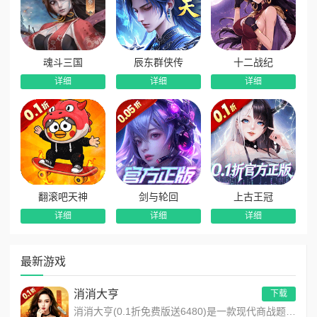
魂斗三国
辰东群侠传
十二战纪
详细
详细
详细
翻滚吧天神
剑与轮回
上古王冠
详细
详细
详细
最新游戏
消消大亨
下载
消消大亨(0.1折免费版送6480)是一款现代商战题材模拟经营养成手游，创新建筑合成升级玩法，不肝不氪！玩家...