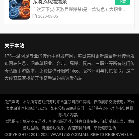
赤溟游兵爆爆杀
下载
血饮天下(赤溟游兵爆爆杀)是一款特色五大职业流派传奇手游，主打散人追梦高爆装备！上线免费解锁自动拾取、自动回...
2026-08-05
关于本站
175手游网是专业的传奇手游发布网，每日实时更新最全新开传奇发
布网站信息，涵盖单职业、合击、高爆、复古、三职业等所有热门传
奇私服手游版本，免费提供开服时间表、版本评测与礼包领取，是广
大传奇玩家找新开传奇手游的首选发布站。
免责声明：本站所有游戏资源均来自互联网用户投稿，仅作展示交流使用，不代
表本站赞同其观点与立场。如有侵权请联系我们，我们将在24小时内核实并删
除相关内容。
温馨提示：抵制不良游戏，拒绝盗版游戏，注意自我保护，谨防受骗上当，适度
游戏益脑，沉迷游戏伤身，合理安排时间，享受健康生活
COPYRIGHT © 2015-2025 WWW.175SY.COM ALL RIGHTS RESERVED
URL