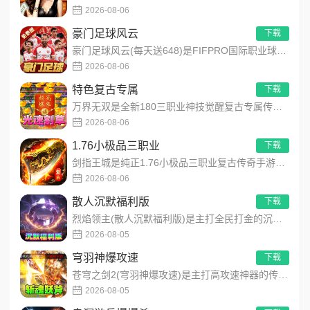
2026-08-06
豪门足球风云
下载
豪门足球风云(每天送648)是FIFPRO国际职业球员协会正版授权3D足球经理手游，搭载顶级动作捕捉技术，还...
2026-08-06
特色复古专属
下载
万界无双是全新180三职业神技觉醒复古专属传奇手游，复古玩法创新升级，无套路无暗坑！全地图掉落百件专属装备，...
2026-08-06
1.76小极品三职业
下载
剑指王城是纯正1.76小极品三职业复古传奇手游，永久内置3折福利，完美复刻原版玛法画面与经典玩法！每日免费送...
2026-08-06
散人沉默福利版
下载
烈焰领主(散人沉默福利版)是主打全民打金的沉默福利传奇手游，装备高保值、游戏货币自由畅销！无需氪金，刷怪做任...
2026-08-05
穹羽神爆攻速
下载
苍穹之剑2(穹羽神爆攻速)是主打高攻速神器的传奇手游，专为散人追梦打造，装备爆率超高！上线免费解锁自动拾取、...
2026-08-05