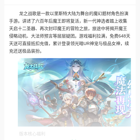
龙之战歌是一款以里斯特大陆为舞台的魔幻题材角色扮演
手游。讲述了六百年后魔王即将复活，新一代神选者踏上收集
天启十二圣器、再次封印魔王的冒险之旅，旅途中将揭开魔王
侵略动机、大法师预言等层层疑团。游戏福利拉满，免费648天
天送可直接抵扣充值，累计登录领光暗UR神宠与极品女神，续
充还送极品装扮。
版本核心福利