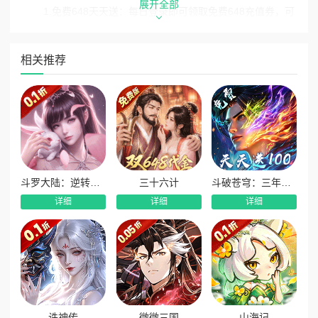
展开全部
1.免费648天天送：每日登录即可领取免费648充值券，可
直接用于充值抵扣，福利每日刷新
2.累计登录豪礼：累计登录游戏，即可领取光暗UR神宠与
相关推荐
极品女神，强力伙伴助力冒险之旅
3.续充专属大礼：参与续充活动，极品装扮直接免费送，
打造独一无二的个性角色
斗罗大陆：逆转时空
三十六计
斗破苍穹：三年之约
详细
详细
详细
诛神传
微微三国
山海记