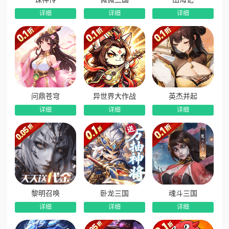
详细
详细
详细
问鼎苍穹
异世界大作战
英杰并起
详细
详细
详细
黎明召唤
卧龙三国
魂斗三国
详细
详细
详细