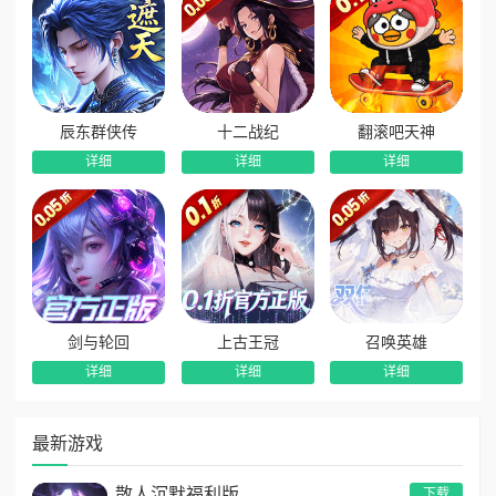
辰东群侠传
十二战纪
翻滚吧天神
详细
详细
详细
剑与轮回
上古王冠
召唤英雄
详细
详细
详细
最新游戏
散人沉默福利版
下载