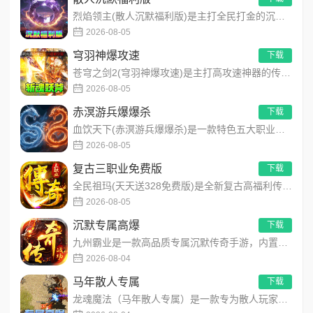
烈焰领主(散人沉默福利版)是主打全民打金的沉默福利传奇手游，装备高保值、游戏货币自由畅销！无需氪金，刷怪做任...
2026-08-05
穹羽神爆攻速
下载
苍穹之剑2(穹羽神爆攻速)是主打高攻速神器的传奇手游，专为散人追梦打造，装备爆率超高！上线免费解锁自动拾取、...
2026-08-05
赤溟游兵爆爆杀
下载
血饮天下(赤溟游兵爆爆杀)是一款特色五大职业流派传奇手游，主打散人追梦高爆装备！上线免费解锁自动拾取、自动回...
2026-08-05
复古三职业免费版
下载
全民祖玛(天天送328免费版)是全新复古高福利传奇手游，创角即解锁自动拾取、自动回收、满背包、满仓库特权。每...
2026-08-05
沉默专属高爆
下载
九州霸业是一款高品质专属沉默传奇手游，内置永久3折超值福利，主打散人公平打金、零氪白嫖发育玩法。创新推出飞刀...
2026-08-04
马年散人专属
下载
龙魂魔法（马年散人专属）是一款专为散人玩家打造的马年专属热血传奇手游，主打高爆打宝、低门槛开荒、自由热血PK...