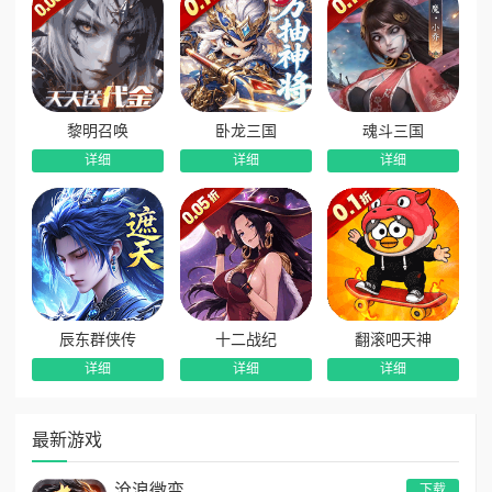
黎明召唤
卧龙三国
魂斗三国
详细
详细
详细
辰东群侠传
十二战纪
翻滚吧天神
详细
详细
详细
最新游戏
沧浪微变
下载