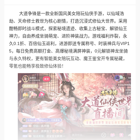
大道争锋是一款全新国风美女陪玩仙侠手游，以仙域浩
劫、天命修士救世为核心剧情，打造沉浸式修仙大世界。采用
酣畅即时战斗模式，探索秘境遗迹、收集上古秘宝、解锁仙王
神力，自由养成坐骑萌宠、进阶神装战力。游戏福利炸裂，永
久0.1折、百倍仙玉返利，进游即送专属称号、时装神兵与VIP1
5，每日免费高额打金、高爆秘境满屏神装，0元解锁神龙坐骑
与永久特权，更有智能美女陪玩互动、魔王鉴宝开专属秘藏，
零氪也能畅享极致修仙体验！