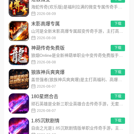
海蛇传奇(欢乐版)是福利拉满的微变专属传奇手游，每日免费领取328代币，支持囤货拆分随意使用！开局赠送开天斩...
2026-08-09
末影高爆专属
下载
山河是全新末影高爆专属超变传奇手游，主打高爆打怪、海量专属装备、多地图自由探索！上线即领开局豪礼，怪物好打、...
2026-08-08
神葫传奇免费版
下载
狼烟Online是全新神葫单职业中变传奇免费版手游，永久内置3折福利，每日免费领800代币！开局赠送豪华首充...
2026-08-08
狼族神兵爽爽爆
下载
盖世强者(狼族神兵爽爽爆)是主打高福利、高爆率、长线挂机的东方玄幻传奇手游！开局即送2亿切割、千万群切、八大...
2026-08-07
180星燃合击
下载
顽石英雄是全新三职业英雄合击传奇手游，无套路无脑上手，全程无硬性消费！永久内置3折充值福利，每日上线领648...
2026-08-07
1.85沉默剧情
下载
自由之光是1.85沉默剧情版单职业传奇手游，主打散人可打可嫖良心玩法！每日免费送328代币，海量礼包全程白嫖...