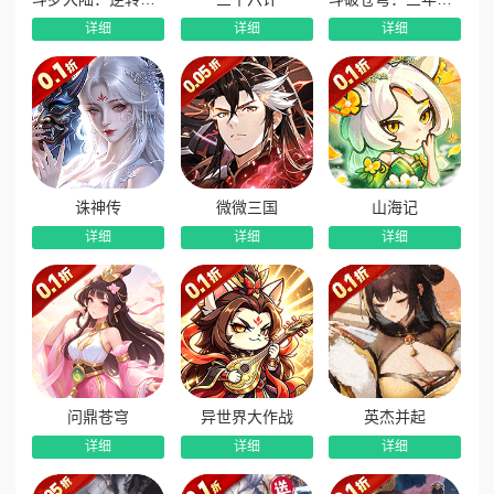
神装、炫酷外观、珍稀道具超高掉落，真正体验满屏神装的爽
详细
详细
详细
感。
8、臻品鉴宝解锁秘藏：挑战击杀各类魔王BOSS可掉落神
秘宝鼎，使用宝鼎鉴宝可随机开出极品宝物，解锁专属隐藏秘
藏资源。
诛神传
微微三国
山海记
详细
详细
详细
问鼎苍穹
异世界大作战
英杰并起
详细
详细
详细