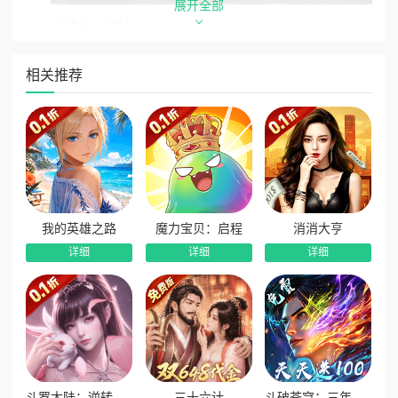
展开全部
版本核心福利
1、百倍仙玉超高返利：充值仙玉比例1:10，永久享受10
相关推荐
倍百倍仙玉返利，充值性价比拉满，资源收益翻倍。
2、进游顶配开局豪礼：新进游戏玩家直接领取专属限定称
号、精美国风时装、炫酷极品神兵，开局颜值战力双重拉满。
3、真0.1折全民白嫖：尊享真实0.1折超低消费，在线免费
解锁VIP15特权，海量充值仙玉在线白嫖，零氪轻松玩顶配。
4、超高额度免费打金：每日可免费获取3000元打金额
我的英雄之路
魔力宝贝：启程
消消大亨
度，最高可解锁50000元高额打金收益，打金收益丰厚稳定。
详细
详细
详细
5、沉浸式美女陪玩：内置智能美女陪玩系统，支持智能聊
天、语音互动、趣味约会，沉浸式体验仙侠社交乐趣。
6、0元解锁永久至尊特权：超炫特权0元直接购买，激活
专属神龙坐骑外观，永久解锁海量游戏特权，全程畅玩无限
制。
7、超高爆率神装满地：开放每日专属高爆秘境副本，极品
斗罗大陆：逆转时空
三十六计
斗破苍穹：三年之约