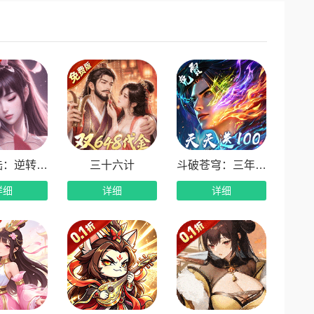
随心搭配，告别抽卡局限，阵容玩法无上限。
拉满不短缺，开荒养成全程无压力。
同战斗流派，策略搭配玩法丰富不单调。
斗罗大陆：逆转时空
三十六计
斗破苍穹：三年之约
详细
详细
详细