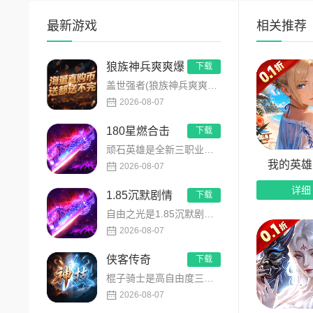
3、登
最新游戏
相关推荐
4、开
狼族神兵爽爽爆
5、全
下载
盖世强者(狼族神兵爽爽爆)是主打高福利、高爆率、长线挂机的东方玄幻传奇手游！开局即送2亿切割、千万群切、八大...
2026-08-07
180星燃合击
下载
顽石英雄是全新三职业英雄合击传奇手游，无套路无脑上手，全程无硬性消费！永久内置3折充值福利，每日上线领648...
我的英雄
2026-08-07
详细
1.85沉默剧情
下载
自由之光是1.85沉默剧情版单职业传奇手游，主打散人可打可嫖良心玩法！每日免费送328代币，海量礼包全程白嫖...
2026-08-07
侠客传奇
下载
棍子骑士是高自由度三职业侠客传奇手游，主打百种技能自由搭配！解锁海量天赋与被动效果，搭配炫酷粒子技能特效，刷...
2026-08-07