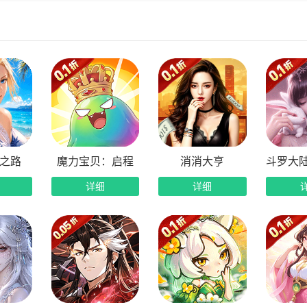
录解锁全武将图鉴：登录直接解锁游戏全部武将图鉴，海量武将
服海量玉石豪礼：新服开启累计赠送20W玉石海量资源，资源
民无废将多流派：全员武将均可培养，多职业自由体验，解锁不
之路
魔力宝贝：启程
消消大亨
详细
详细