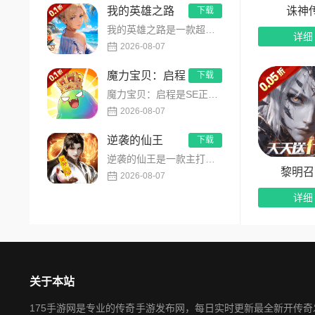
诛神
我的英雄之路
下载
我的英雄之路是一款超人气动漫正版改编的0.1折高福利卡牌策略手游，以经典进击主题世界观为核心，高度还原原作剧...
详细
2026-08-07
魔力宝贝：启程
下载
魔力宝贝：启程是SE正版授权放置回合卡牌RPG手游，复刻法兰王国经典剧情与Q版画风！融合离线挂机、自由转职、...
2026-08-07
逆袭的仙王
下载
逆袭的仙王是一款主打沉浸式剧情的东方仙侠多人角色扮演手游，打破传统凡人逆袭的老旧叙事，打造独树一帜的仙王回归...
黎明召
2026-08-07
详细
关于本站
175手游网是专业的传奇手游发布网，每日实时更新最全新开传