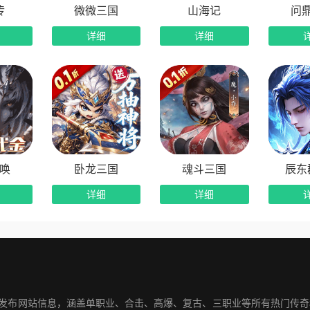
传
微微三国
山海记
问
详细
详细
唤
卧龙三国
魂斗三国
辰东
详细
详细
奇发布网站信息，涵盖单职业、合击、高爆、复古、三职业等所有热门传