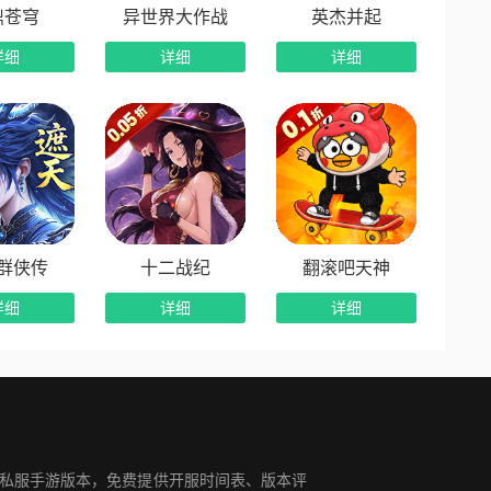
鼎苍穹
异世界大作战
英杰并起
详细
详细
详细
群侠传
十二战纪
翻滚吧天神
详细
详细
详细
奇私服手游版本，免费提供开服时间表、版本评