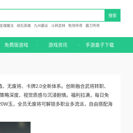
龙魂魔法
顽石英雄
九州霸业
斗转武林
牧场传奇
霸刀传奇
免费版游戏
游戏资讯
手游盒子下载
、无废将、卡牌2.0全新体系。创新融合武将转职、
策略深度、视觉质感与沉浸剧情。福利拉满，每日免
20W玉，全员无废将可解锁多职业多流派，自由搭配海