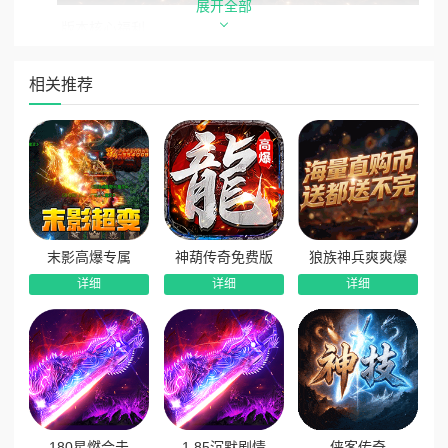
展开全部
版本核心福利
1、上线全自动开荒特权：上线直接赠送全屏拾取、自动回
相关推荐
收两大实用特权，全自动挂机打宝，彻底解放双手。
2、开局神将伙伴协战：开局免费激活强力神将，专属技能
助力闯关PK，全程陪伴激战BOSS副本。
3、在线白嫖神将材料：在线即可免费领取各类神将养成材
料，轻松培养高阶神将，战力稳步提升。
4、装备首爆高额奖励：装备首次掉落即可领取海量元宝、
末影高爆专属
神葫传奇免费版
狼族神兵爽爽爆
真实充值红包，打宝收益丰厚。
详细
详细
详细
5、每日签到百变福利：每日签到福利不重样，海量珍稀道
具、养成资源持续放送。
6、每日登录资源白嫖：每日上线可领取体力药水、魔刀碎
片等核心资源，日常发育全程不愁。
7、零氪开荒满配资源：主打零氪王道，完成每日任务即可
领取海量开荒资源，散人轻松成型。
180星燃合击
1.85沉默剧情
侠客传奇