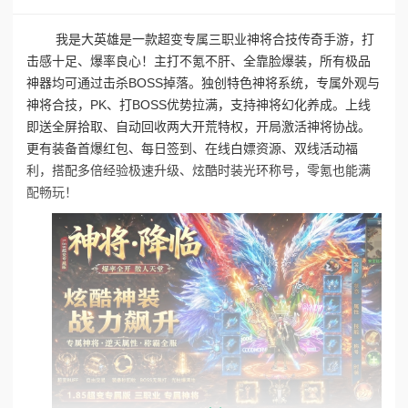
我是大英雄是一款超变专属三职业神将合技传奇手游，打
击感十足、爆率良心！主打不氪不肝、全靠脸爆装，所有极品
神器均可通过击杀BOSS掉落。独创特色神将系统，专属外观与
神将合技，PK、打BOSS优势拉满，支持神将幻化养成。上线
即送全屏拾取、自动回收两大开荒特权，开局激活神将协战。
更有装备首爆红包、每日签到、在线白嫖资源、双线活动福
利，搭配多倍经验极速升级、炫酷时装光环称号，零氪也能满
配畅玩！