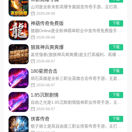
山河是全新末影高爆专属超变传奇手游，主打高爆打怪、海量专属装备、多地图自由探索！上线即领开局豪礼，怪物好打、...
2026-08-08
神葫传奇免费版
下载
狼烟Online是全新神葫单职业中变传奇免费版手游，永久内置3折福利，每日免费领800代币！开局赠送豪华首充...
2026-08-08
狼族神兵爽爽爆
下载
盖世强者(狼族神兵爽爽爆)是主打高福利、高爆率、长线挂机的东方玄幻传奇手游！开局即送2亿切割、千万群切、八大...
2026-08-07
180星燃合击
下载
顽石英雄是全新三职业英雄合击传奇手游，无套路无脑上手，全程无硬性消费！永久内置3折充值福利，每日上线领648...
2026-08-07
1.85沉默剧情
下载
自由之光是1.85沉默剧情版单职业传奇手游，主打散人可打可嫖良心玩法！每日免费送328代币，海量礼包全程白嫖...
2026-08-07
侠客传奇
下载
棍子骑士是高自由度三职业侠客传奇手游，主打百种技能自由搭配！解锁海量天赋与被动效果，搭配炫酷粒子技能特效，刷...