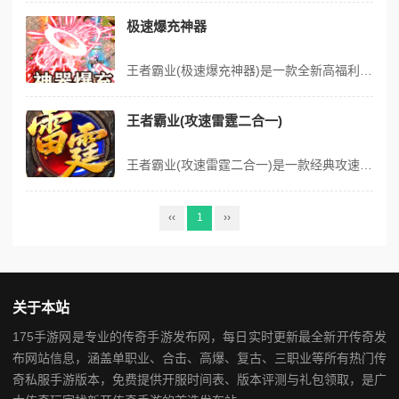
极速爆充神器
王者霸业(极速爆充神器)是一款全新高福利的专属神器版本。上线送时装、自动回收、自动拾取、免费赞助、红包卡。全新大陆剧情任务，无限打币、破天剑客，通宝货币免费打。回归专属真气打金传奇本色，一切装备货币材料靠打，时间称王！ 版本福利 1、【上线即送】时装、自动回收、自动拾取、免费赞助、红包卡！ 2、【多倍充值】...
王者霸业(攻速雷霆二合一)
王者霸业(攻速雷霆二合一)是一款经典攻速雷霆二合一，全自动合成，回收，超越传统! 装备 货币 材料 靠打!超快攻速! 超高爆率!超级丝滑! 全新玩法 会员可飘 形象可飘! 超爽耐玩! 版本福利 ★杀怪积分换时装，称号材料 ★爆率全开，背包全开，仓库全开。简单不伤肝 ★万倍隐藏地图券，上线即可体验...
‹‹
1
››
关于本站
175手游网是专业的传奇手游发布网，每日实时更新最全新开传奇发
布网站信息，涵盖单职业、合击、高爆、复古、三职业等所有热门传
奇私服手游版本，免费提供开服时间表、版本评测与礼包领取，是广