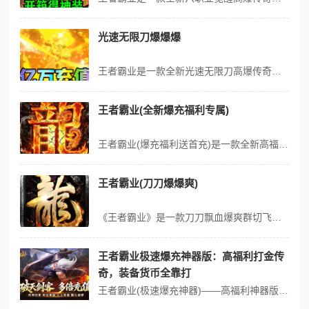
光速无限刀爆爆爆
王者霸业是一款全新光速无限刀高爆传奇手游，上线即送黄金屠夫套装、机甲战魂时装、1000元充值卡，免费解锁自动拾取回收、满切割、全开爆率，登录一分钟领全套顶级赞助。主打超快攻速、超高爆率，回归沉默打金传奇本色，所有装备、货币、材料全靠打，时间即可称王。内置超级金手指、随机事件领亿万充值，搭配双倍充值返利，海量...
王者霸业(全新爆充福利专属)
王者霸业(爆充福利送首充)是一款全新高福利的专属沉默版本。上线送首充大礼包，时装踏雪熊猫、助力大礼包。全新大陆剧情任务，百万豪礼剧情任务，灵宠相伴、合欢祈福、踏雪寻宝、跨服远征等特色玩法。回归专属沉默打金传奇本色，一切装备货币材料靠打，时间称王！ 版本福利 1、【上线即送】自动回收、自动拾取，时装踏雪熊猫！...
王者霸业(刀刀爆爆爽)
《王者霸业》是一款刀刀飘血爆爽群切飞剑超变传奇手游震撼登场，打破传统传奇束缚，以超变玩法为核心，打造极致战斗爽感，散人玩家无需氪金，也能轻松追梦，重温原汁原味的传奇激情，解锁不一样的热血体验！ 游戏主打刀刀飘血的爆爽战斗体验，炫酷群体切割技能直击视觉盛宴，搭配特色玩法与丰厚福利，每一次打怪、每一场PK都能带...
王者霸业极速爆充神器版：高福利打金传
奇，装备货币全靠打
王者霸业(极速爆充神器)——高福利神器版，打金靠时间，福利送不停 传奇热血不灭，打金初心不改！对于热爱传奇的玩家而言，最纯粹的快乐，莫过于凭借自己的时间和努力，打怪爆装、积累资源，登顶传奇之巅。如今，王者霸业(极速爆充神器)重磅登场，作为一款全新高福利专属神器版本，它回归真气打金传奇本色，坚守“一切装备、货...