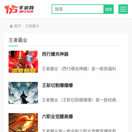
首页
>
王者霸业
王者霸业
西行爆充神器
王者霸业（西行爆充神器）是一款高福利专属神器传奇手游，回归真气打金传奇本色，主打全员白嫖、手打毕业玩法。游戏上线免费解锁时装、自动回收、自动拾取、赞助特权与红包卡，搭载全新洪荒血脉剧情与萌宠打宝机制，货币、装备、材料全部靠打。依托超高充值比例、签到豪礼、实物兑换、杀怪晋升等海量福利，零氪散人靠时间即可称霸全...
王斩切割爆爆爆
王者霸业（王斩切割爆爆爆）是一款经典复古高爆传奇手游！主打散人追梦核心玩法，全域高爆掉落、海量极品装备随心获取。上线免费解锁自动拾取、自动回收双重护肝特权，还有多重迎新豪礼在线免费领取。开放上百张风格各异的特色地图，探索玩法丰富多彩；搭载经典热血沙巴克攻城玩法，集结兄弟血战沙城。版本配备全新专属属性与创新游...
六职业觉醒高爆
王者霸业是一款全新六职业觉醒高爆传奇手游！打破传统战法道局限，六大职业自由切换，涵盖经典三职业与天命人、射手、刺客三大特殊职业，定位全覆盖。各职业自带专属技能体系，开放式天赋树自由搭配，可打造多重战斗流派。独创元素神装系统，激活超强属性加成、战力全面飙升。日常任务简单轻松，神装宝箱、稀有材料、海量经验轻松白...