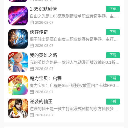
1.85沉默剧情
下载
自由之光是1.85沉默剧情版单职业传奇手游，主打散人可打可嫖良心玩法！每日免费送328代币，海量礼包全程白嫖...
2026-08-07
侠客传奇
下载
棍子骑士是高自由度三职业侠客传奇手游，主打百种技能自由搭配！解锁海量天赋与被动效果，搭配炫酷粒子技能特效，刷...
2026-08-07
我的英雄之路
下载
我的英雄之路是一款超人气动漫正版改编的0.1折高福利卡牌策略手游，以经典进击主题世界观为核心，高度还原原作剧...
2026-08-07
魔力宝贝：启程
下载
魔力宝贝：启程是SE正版授权放置回合卡牌RPG手游，复刻法兰王国经典剧情与Q版画风！融合离线挂机、自由转职、...
2026-08-07
逆袭的仙王
下载
逆袭的仙王是一款主打沉浸式剧情的东方仙侠多人角色扮演手游，打破传统凡人逆袭的老旧叙事，打造独树一帜的仙王回归...
2026-08-07