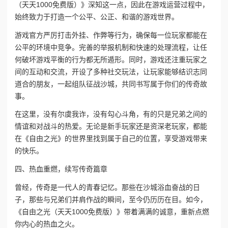
（天天1000免费版）》深知这一点，因此在游戏运营过程中，
始终致力于打造一个公平、公正、和谐的游戏世界。
游戏官方严厉打击外挂、作弊等行为，确保每一位玩家都能在
公平的环境中竞争。完善的举报机制和快速的处理流程，让任
何破坏游戏平衡的行为都无所遁形。同时，游戏还注重玩家之
间的互动和交流，开设了多种社交玩法，让玩家能够结识志同
道合的朋友，一起组队征战沙城，共同书写属于你们的传奇故
事。
在这里，没有尔虞我诈，没有勾心斗角，有的只是兄弟之间的
情谊和对战斗的热爱。无论是新手玩家还是资深老玩家，都能
在《自由之光》的世界里找到属于自己的位置，享受游戏带来
的快乐。
四、热血重燃，续写传奇篇章
曾经，传奇是一代人的青春记忆。那些在沙城浴血奋战的日
子，那些与兄弟们并肩作战的瞬间，至今仍历历在目。如今，
《自由之光（天天1000免费版）》带着满满的诚意，重新点燃
你内心的热血之火。