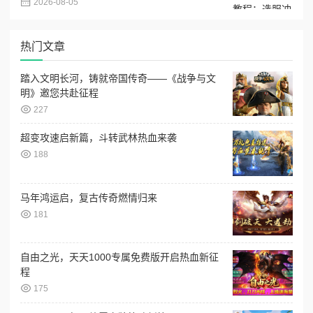
2026-08-05
热门文章
踏入文明长河，铸就帝国传奇——《战争与文
明》邀您共赴征程
227
超变攻速启新篇，斗转武林热血来袭
188
马年鸿运启，复古传奇燃情归来
181
自由之光，天天1000专属免费版开启热血新征
程
175