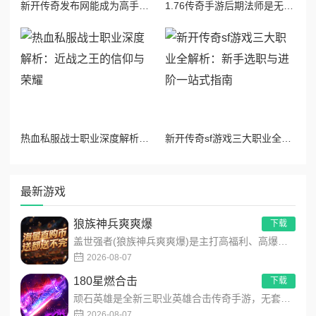
新开传奇发布网能成为高手吗？新服七天逆袭攻略
1.76传奇手游后期法师是无敌职业吗？六大维度还原真实强度
热血私服战士职业深度解析：近战之王的信仰与荣耀
新开传奇sf游戏三大职业全解析：新手选职与进阶一站式指南
最新游戏
狼族神兵爽爽爆
下载
盖世强者(狼族神兵爽爽爆)是主打高福利、高爆率、长线挂机的东方玄幻传奇手游！开局即送2亿切割、千万群切、八大...
2026-08-07
180星燃合击
下载
顽石英雄是全新三职业英雄合击传奇手游，无套路无脑上手，全程无硬性消费！永久内置3折充值福利，每日上线领648...
2026-08-07