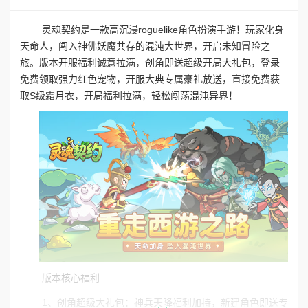
灵魂契约是一款高沉浸roguelike角色扮演手游！玩家化身
天命人，闯入神佛妖魔共存的混沌大世界，开启未知冒险之
旅。版本开服福利诚意拉满，创角即送超级开局大礼包，登录
免费领取强力红色宠物，开服大典专属豪礼放送，直接免费获
取S级霜月衣，开局福利拉满，轻松闯荡混沌异界！
版本核心福利
1、创角超级大礼包：神兵天降福利加持，新建角色即送专