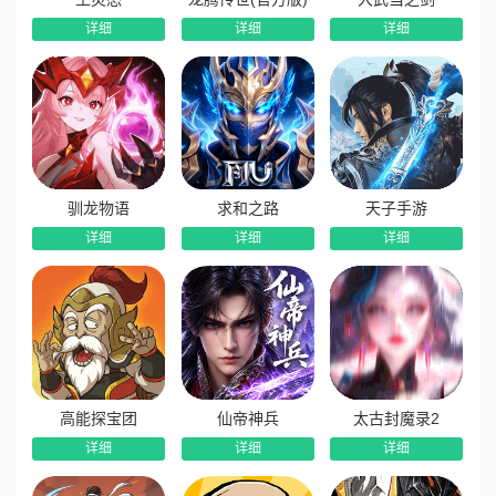
详细
详细
详细
驯龙物语
求和之路
天子手游
详细
详细
详细
高能探宝团
仙帝神兵
太古封魔录2
详细
详细
详细