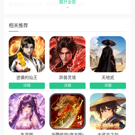
展开全部
属超级开局大礼包，开荒资源一站式配齐。
2、登录免费红色宠物：上线即可领取强力红色品质宠物，
全程助力冒险闯关，开荒发育事半功倍。
相关推荐
3、开服送S级霜月衣：专属开服大典福利，免费领取绝版
S级霜月时装，专属外观拉风十足。
逆袭的仙王
异兽灵境
天地贰
详细
详细
详细
生灵怒
龙腾传世(官方版)
大武当之剑