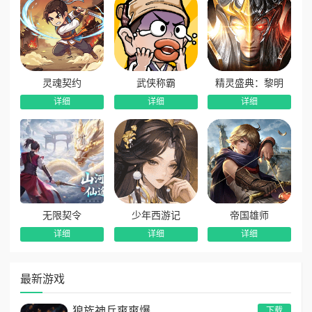
灵魂契约
武侠称霸
精灵盛典：黎明
详细
详细
详细
无限契令
少年西游记
帝国雄师
详细
详细
详细
最新游戏
狼族神兵爽爽爆
下载