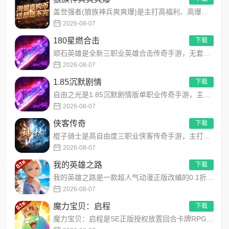
盖世强者(狼族神兵爽爽爆)是主打高福利、高爆率、长线挂机的东方玄幻传奇手游！开局即送2亿切割、千万群切、八大...
2026-08-07
180星燃合击
下载
顽石英雄是全新三职业英雄合击传奇手游，无套路无脑上手，全程无硬性消费！永久内置3折充值福利，每日上线领648...
2026-08-07
1.85沉默剧情
下载
自由之光是1.85沉默剧情版单职业传奇手游，主打散人可打可嫖良心玩法！每日免费送328代币，海量礼包全程白嫖...
2026-08-07
侠客传奇
下载
棍子骑士是高自由度三职业侠客传奇手游，主打百种技能自由搭配！解锁海量天赋与被动效果，搭配炫酷粒子技能特效，刷...
2026-08-07
我的英雄之路
下载
我的英雄之路是一款超人气动漫正版改编的0.1折高福利卡牌策略手游，以经典进击主题世界观为核心，高度还原原作剧...
2026-08-07
魔力宝贝：启程
下载
魔力宝贝：启程是SE正版授权放置回合卡牌RPG手游，复刻法兰王国经典剧情与Q版画风！融合离线挂机、自由转职、...